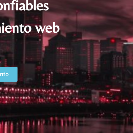
nfiables
miento web
ento