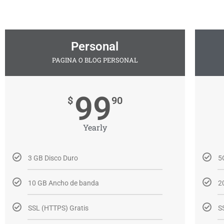
Personal
PAGINA O BLOG PERSONAL
99
$
90
Yearly
3 GB Disco Duro
5
10 GB Ancho de banda
2
SSL (HTTPS) Gratis
S