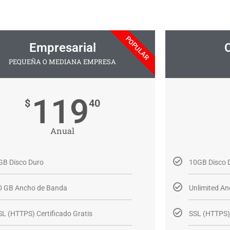
POPULAR
Empresarial
PEQUEÑA O MEDIANA EMPRESA
119
$
40
Anual
GB Disco Duro
10GB Disco 
0 GB Ancho de Banda
Unlimited A
SL (HTTPS) Certificado Gratis
SSL (HTTPS) 