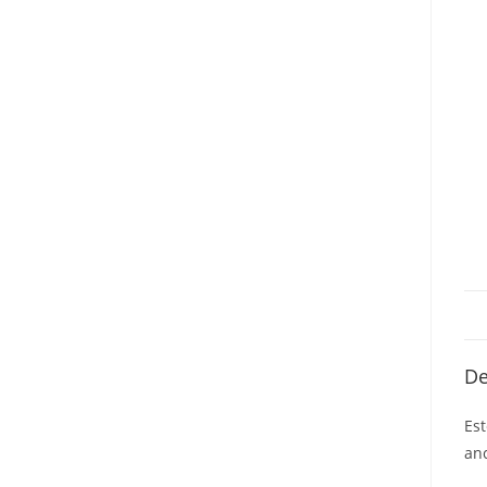
De
Est
anc